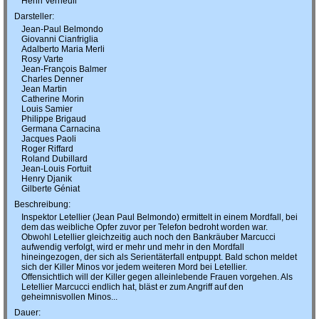
Henri Verneuil
Darsteller:
Jean-Paul Belmondo
Giovanni Cianfriglia
Adalberto Maria Merli
Rosy Varte
Jean-François Balmer
Charles Denner
Jean Martin
Catherine Morin
Louis Samier
Philippe Brigaud
Germana Carnacina
Jacques Paoli
Roger Riffard
Roland Dubillard
Jean-Louis Fortuit
Henry Djanik
Gilberte Géniat
Beschreibung:
Inspektor Letellier (Jean Paul Belmondo) ermittelt in einem Mordfall, bei
dem das weibliche Opfer zuvor per Telefon bedroht worden war.
Obwohl Letellier gleichzeitig auch noch den Bankräuber Marcucci
aufwendig verfolgt, wird er mehr und mehr in den Mordfall
hineingezogen, der sich als Serientäterfall entpuppt. Bald schon meldet
sich der Killer Minos vor jedem weiteren Mord bei Letellier.
Offensichtlich will der Killer gegen alleinlebende Frauen vorgehen. Als
Letellier Marcucci endlich hat, bläst er zum Angriff auf den
geheimnisvollen Minos...
Dauer: