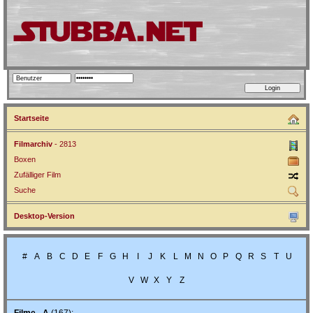
Startseite
Filmarchiv
- 2813
Boxen
Zufälliger Film
Suche
Desktop-Version
#
A
B
C
D
E
F
G
H
I
J
K
L
M
N
O
P
Q
R
S
T
U
V
W
X
Y
Z