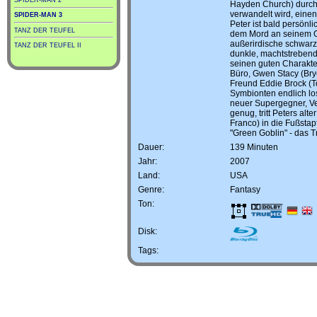
Hayden Church) durch
verwandelt wird, eine
SPIDER-MAN 3
Peter ist bald persönl
TANZ DER TEUFEL
dem Mord an seinem On
außerirdische schwarze
TANZ DER TEUFEL II
dunkle, machtstrebende
seinen guten Charakte
Büro, Gwen Stacy (Bry
Freund Eddie Brock (To
Symbionten endlich lo
neuer Supergegner, Ven
genug, tritt Peters al
Franco) in die Fußsta
"Green Goblin" - das T
Dauer:
139 Minuten
Jahr:
2007
Land:
USA
Genre:
Fantasy
Ton:
Disk:
Tags: