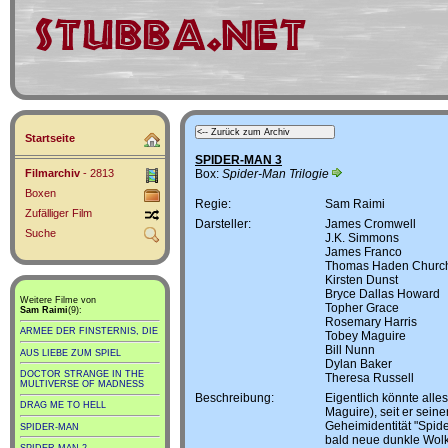
Startseite
SPIDER-MAN 3
Filmarchiv
- 2813
Box:
Spider-Man Trilogie
Boxen
Regie:
Sam Raimi
Zufälliger Film
Darsteller:
James Cromwell
Suche
J.K. Simmons
James Franco
Thomas Haden Churc
Kirsten Dunst
Bryce Dallas Howard
Weitere Filme von
Topher Grace
Sam Raimi
(9):
Rosemary Harris
ARMEE DER FINSTERNIS, DIE
Tobey Maguire
Bill Nunn
AUS LIEBE ZUM SPIEL
Dylan Baker
DOCTOR STRANGE IN THE
Theresa Russell
MULTIVERSE OF MADNESS
Beschreibung:
Eigentlich könnte alle
DRAG ME TO HELL
Maguire), seit er sein
Geheimidentität "Spid
SPIDER-MAN
bald neue dunkle Wolk
SPIDER-MAN 2