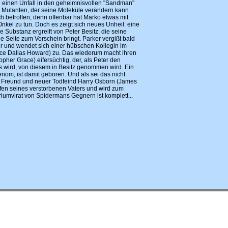
 einen Unfall in den geheimnisvollen "Sandman"
n Mutanten, der seine Moleküle verändern kann.
ich betroffen, denn offenbar hat Marko etwas mit
kel zu tun. Doch es zeigt sich neues Unheil: eine
 Substanz ergreift von Peter Besitz, die seine
 Seite zum Vorschein bringt. Parker vergißt bald
r und wendet sich einer hübschen Kollegin im
ce Dallas Howard) zu. Das wiederum macht ihren
pher Grace) eifersüchtig, der, als Peter den
s wird, von diesem in Besitz genommen wird. Ein
om, ist damit geboren. Und als sei das nicht
ter Freund und neuer Todfeind Harry Osborn (James
pfen seines verstorbenen Vaters und wird zum
riumvirat von Spidermans Gegnern ist komplett...