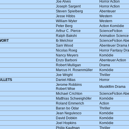
Joe Alves
Horror Action
Joseph Sargent
Horror Action
Steven Spielberg
Abenteuer
Jesse Hibbs
Western
William Wyler
Western
Peter Berg
Action Komödie
Arthur C. Pierce
ScienceFiction
Ralph Bakshi
Animation Science
TWORT
Ib Melchior
ScienceFiction Ab
Sam Wood
Abenteuer Drama 
Nicolas Roeg
Horror Fantasy Dr
Nancy Meyers
Komödie
Enzo Barboni
Abenteuer Action
Robert Mulligan
Drama
Marcus H. Rosenmüller
Komödie
Joe Wright
Thriller
ULLETS
Daniel Attias
Horror
Jerome Robbins
Musikfilm Drama
Robert Wise
Michael Crichton
ScienceFiction Ab
Matthias Schweighöfer
Komödie
Roland Emmerich
Action
Baran bo Odar
Thriller
Jean Negulesco
Komödie
David Dobkin
Komödie
Joel Hopkins
Komödie
Philip Kaufman
Thriller