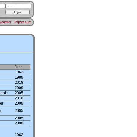
wsletter
-
Impressum
Jahr
1963
1988
2018
2009
iopic
2005
2010
er
2008
e
2005
2005
2008
1962