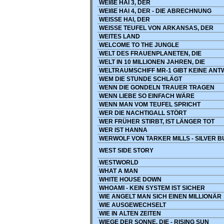
WEIßE HAI 3, DER
WEIßE HAI 4, DER - DIE ABRECHNUNG
WEISSE HAI, DER
WEISSE TEUFEL VON ARKANSAS, DER
WEITES LAND
WELCOME TO THE JUNGLE
WELT DES FRAUENPLANETEN, DIE
WELT IN 10 MILLIONEN JAHREN, DIE
WELTRAUMSCHIFF MR-1 GIBT KEINE AN
WEM DIE STUNDE SCHLÄGT
WENN DIE GONDELN TRAUER TRAGEN
WENN LIEBE SO EINFACH WÄRE
WENN MAN VOM TEUFEL SPRICHT
WER DIE NACHTIGALL STÖRT
WER FRÜHER STIRBT, IST LÄNGER TOT
WER IST HANNA
WERWOLF VON TARKER MILLS - SILVER B
WEST SIDE STORY
WESTWORLD
WHAT A MAN
WHITE HOUSE DOWN
WHOAMI - KEIN SYSTEM IST SICHER
WIE ANGELT MAN SICH EINEN MILLIONÄR
WIE AUSGEWECHSELT
WIE IN ALTEN ZEITEN
WIEGE DER SONNE, DIE - RISING SUN