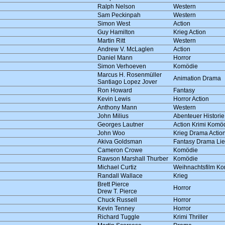
Ralph Nelson
Western
Sam Peckinpah
Western
Simon West
Action
Guy Hamilton
Krieg Action
Martin Ritt
Western
Andrew V. McLaglen
Action
Daniel Mann
Horror
Simon Verhoeven
Komödie
Marcus H. Rosenmüller
Animation Drama
Santiago Lopez Jover
Ron Howard
Fantasy
Kevin Lewis
Horror Action
Anthony Mann
Western
John Milius
Abenteuer Historie
Georges Lautner
Action Krimi Komö
John Woo
Krieg Drama Actio
Akiva Goldsman
Fantasy Drama Lie
Cameron Crowe
Komödie
Rawson Marshall Thurber
Komödie
Michael Curtiz
Weihnachtsfilm K
Randall Wallace
Krieg
Brett Pierce
Horror
Drew T. Pierce
Chuck Russell
Horror
Kevin Tenney
Horror
Richard Tuggle
Krimi Thriller