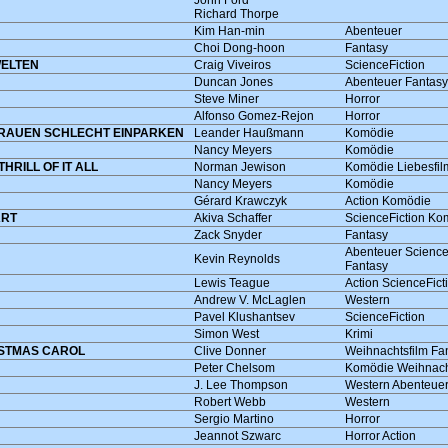
John Ford
Richard Thorpe
Kim Han-min
Abenteuer
Choi Dong-hoon
Fantasy
WELTEN
Craig Viveiros
ScienceFiction
Duncan Jones
Abenteuer Fantasy
Steve Miner
Horror
Alfonso Gomez-Rejon
Horror
RAUEN SCHLECHT EINPARKEN
Leander Haußmann
Komödie
Nancy Meyers
Komödie
HRILL OF IT ALL
Norman Jewison
Komödie Liebesfil
Nancy Meyers
Komödie
Gérard Krawczyk
Action Komödie
ART
Akiva Schaffer
ScienceFiction Ko
Zack Snyder
Fantasy
Abenteuer Science
Kevin Reynolds
Fantasy
Lewis Teague
Action ScienceFict
Andrew V. McLaglen
Western
Pavel Klushantsev
ScienceFiction
Simon West
Krimi
ISTMAS CAROL
Clive Donner
Weihnachtsfilm Fa
Peter Chelsom
Komödie Weihnach
J. Lee Thompson
Western Abenteue
Robert Webb
Western
Sergio Martino
Horror
Jeannot Szwarc
Horror Action