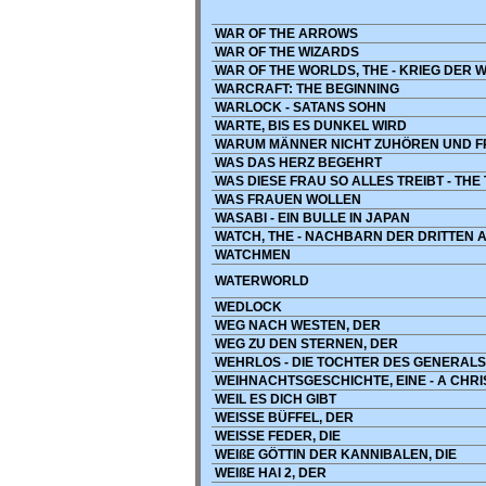
WAR OF THE ARROWS
WAR OF THE WIZARDS
WAR OF THE WORLDS, THE - KRIEG DER 
WARCRAFT: THE BEGINNING
WARLOCK - SATANS SOHN
WARTE, BIS ES DUNKEL WIRD
WARUM MÄNNER NICHT ZUHÖREN UND F
WAS DAS HERZ BEGEHRT
WAS DIESE FRAU SO ALLES TREIBT - THE T
WAS FRAUEN WOLLEN
WASABI - EIN BULLE IN JAPAN
WATCH, THE - NACHBARN DER DRITTEN 
WATCHMEN
WATERWORLD
WEDLOCK
WEG NACH WESTEN, DER
WEG ZU DEN STERNEN, DER
WEHRLOS - DIE TOCHTER DES GENERALS
WEIHNACHTSGESCHICHTE, EINE - A CHR
WEIL ES DICH GIBT
WEISSE BÜFFEL, DER
WEISSE FEDER, DIE
WEIßE GÖTTIN DER KANNIBALEN, DIE
WEIßE HAI 2, DER