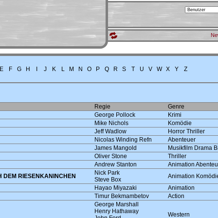
Ne
E
F
G
H
I
J
K
L
M
N
O
P
Q
R
S
T
U
V
W
X
Y
Z
Regie
Genre
George Pollock
Krimi
Mike Nichols
Komödie
Jeff Wadlow
Horror Thriller
Nicolas Winding Refn
Abenteuer
James Mangold
Musikfilm Drama B
Oliver Stone
Thriller
Andrew Stanton
Animation Abenteu
Nick Park
H DEM RIESENKANINCHEN
Animation Komödi
Steve Box
Hayao Miyazaki
Animation
Timur Bekmambetov
Action
George Marshall
Henry Hathaway
Western