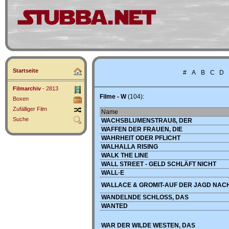
Startseite
#
A
B
C
D
Filmarchiv
- 2813
Filme - W
(104):
Boxen
Zufälliger Film
Name
Suche
WACHSBLUMENSTRAUß, DER
WAFFEN DER FRAUEN, DIE
WAHRHEIT ODER PFLICHT
WALHALLA RISING
WALK THE LINE
WALL STREET - GELD SCHLÄFT NICHT
WALL·E
WALLACE & GROMIT-AUF DER JAGD NAC
WANDELNDE SCHLOSS, DAS
WANTED
WAR DER WILDE WESTEN, DAS