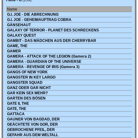
Filme - G
(159):
Name
G.I. JOE - DIE ABRECHNUNG
G.I. JOE - GEHEIMAUFTRAG COBRA
GÄNSEHAUT
GALAXY OF TERROR - PLANET DES SCHRECKENS
GALAXY QUEST
GAMBIT - DAS MÄDCHEN AUS DER CHERRYBAR
GAME, THE
GAMER
GAMERA - ATTACK OF THE LEGION (Gamera 2)
GAMERA - GUARDIAN OF THE UNIVERSE
GAMERA - REVENGE OF IRIS (Gamera 3)
GANGS OF NEW YORK
GANGSTER IN KEY LARGO
GANGSTER SQUAD
GANZ ODER GAR NICHT
GAR KEIN SEX MEHR?
GARTEN DES BÖSEN
GATE II, THE
GATE, THE
GATTACA
GAUNER VON BAGDAD, DER
GEÄCHTETE VON GOR, DER
GEBROCHENE PFEIL, DER
GEFAHR AUS DEM WELTALL