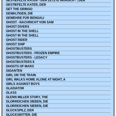
GESTIEFELTE KATER - DER LETZTE WUNSCH - , DER
GESTIEFELTE KATER, DER
GET THE GRINGO
GEWALTIGEN, DIE
GEWEHRE FÜR BENGALI
GHOST - NACHRICHT VON SAM
GHOST DIVERS
GHOST IN THE SHELL
GHOST IN THE SHELL
GHOST RIDER
GHOST SHIP
GHOSTBUSTERS
GHOSTBUSTERS - FROZEN EMPIRE
GHOSTBUSTERS - LEGACY
GHOSTBUSTERS II
GHOSTS OF MARS
GIGANTEN
GIRL ON THE TRAIN
GIRL WALKS HOME ALONE AT NIGHT, A
GIRLS AGAINST BOYS
GLADIATOR
GLASS
GLENN MILLER STORY, THE
GLORREICHEN SIEBEN, DIE
GLORREICHEN SIEBEN, DIE
GLÜCKSPILZ, DER
GLÜCKSRITTER, DIE