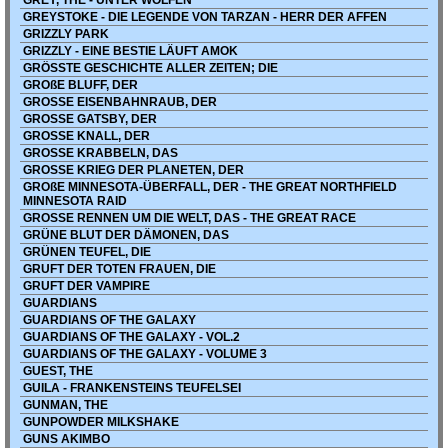
GREY, THE - UNTER WÖLFEN
GREYSTOKE - DIE LEGENDE VON TARZAN - HERR DER AFFEN
GRIZZLY PARK
GRIZZLY - EINE BESTIE LÄUFT AMOK
GRÖSSTE GESCHICHTE ALLER ZEITEN; DIE
GROßE BLUFF, DER
GROSSE EISENBAHNRAUB, DER
GROSSE GATSBY, DER
GROSSE KNALL, DER
GROSSE KRABBELN, DAS
GROSSE KRIEG DER PLANETEN, DER
GROßE MINNESOTA-ÜBERFALL, DER - THE GREAT NORTHFIELD
MINNESOTA RAID
GROSSE RENNEN UM DIE WELT, DAS - THE GREAT RACE
GRÜNE BLUT DER DÄMONEN, DAS
GRÜNEN TEUFEL, DIE
GRUFT DER TOTEN FRAUEN, DIE
GRUFT DER VAMPIRE
GUARDIANS
GUARDIANS OF THE GALAXY
GUARDIANS OF THE GALAXY - VOL.2
GUARDIANS OF THE GALAXY - VOLUME 3
GUEST, THE
GUILA - FRANKENSTEINS TEUFELSEI
GUNMAN, THE
GUNPOWDER MILKSHAKE
GUNS AKIMBO