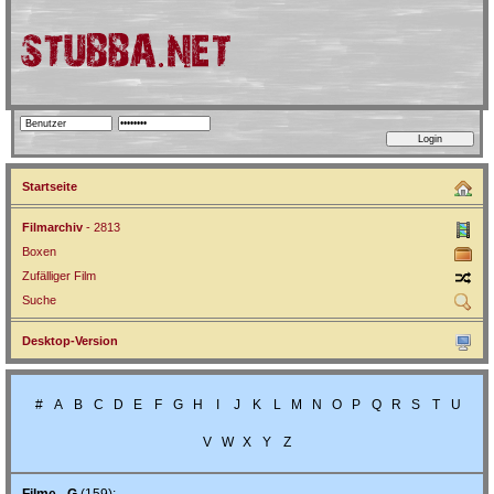
Startseite
Filmarchiv
- 2813
Boxen
Zufälliger Film
Suche
Desktop-Version
#
A
B
C
D
E
F
G
H
I
J
K
L
M
N
O
P
Q
R
S
T
U
V
W
X
Y
Z